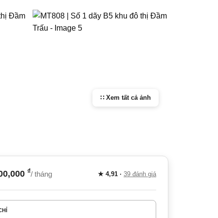
₫
00,000
/ tháng
★ 4,91 ·
39 đánh giá
CHỈ