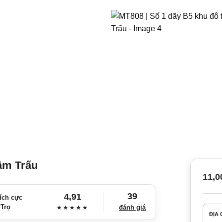
Đầm Trấu
11,0
39
4,91
ích cực
 Trọ
đánh giá
★★★★★
ĐỊA 