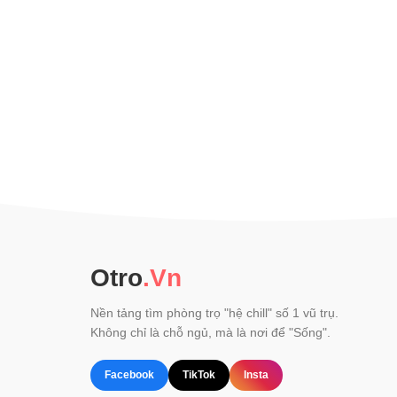
Otro
.Vn
Nền tảng tìm phòng trọ "hệ chill" số 1 vũ trụ.
Không chỉ là chỗ ngủ, mà là nơi để "Sống".
Facebook
TikTok
Insta