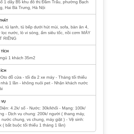
Số 1 dãy B5 khu đô thị Đầm Trấu, phường Bạch
g, Hai Bà Trưng, Hà Nội
 THẤT
ivi, tủ lạnh, tủ bếp dưới hút mùi, sofa, bàn ăn 4,
lọc nước, lò vi sóng, ấm siêu tốc, nồi cơm MÁY
T RIÊNG
 TÍCH
 ngủ 1 khách 35m2
 ÍCH
 Oto đỗ cửa - tối đa 2 xe máy - Tháng tối thiểu
 nhà 1 lần - không nuôi pet - Nhận khách nước
ài
 VỤ
Điện: 4.2k/ số - Nước: 30k/khối - Mạng: 100k/
g - Dịch vụ chung: 200k/ người ( thang máy,
 nước chung, vs chung, máy giặt ) - Vệ sinh:
 ( bắt buộc tối thiểu 1 tháng 1 lần)