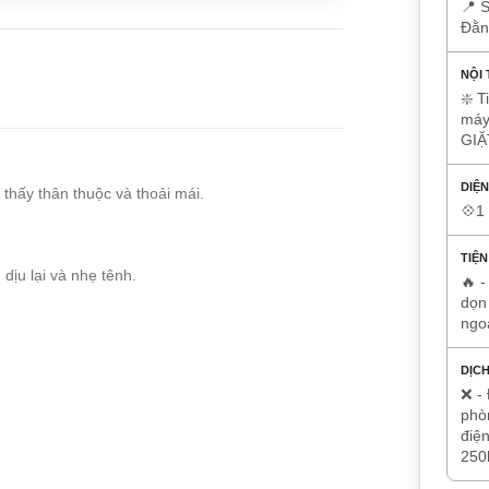
📍 
Đằn
NỘI
❇️ T
máy 
GIẶ
DIỆN
thấy thân thuộc và thoải mái.
💠1
TIỆN
dịu lại và nhẹ tênh.
🔥 -
dọn
ngo
DỊCH
❌ - 
phòn
điện
250k