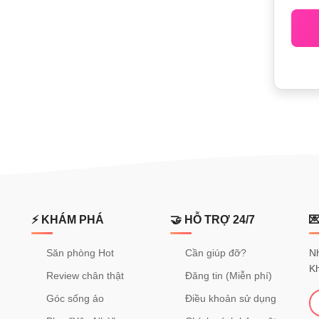
⚡ KHÁM PHÁ
🤝 HỖ TRỢ 24/7

Săn phòng Hot
Cần giúp đỡ?
Nh
K
Review chân thật
Đăng tin (Miễn phí)
Góc sống ảo
Điều khoản sử dụng