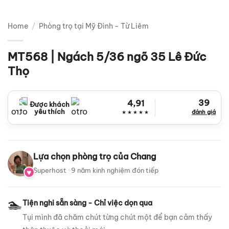
Home
/
Phòng trọ tại Mỹ Đình - Từ Liêm
MT568 | Ngách 5/36 ngõ 35 Lê Đức
Thọ
39
4,91
Được khách
yêu thích
đánh giá
★★★★★
Lựa chọn phòng trọ của Chang
Superhost · 9 năm kinh nghiệm đón tiếp
🏊
Tiện nghi sẵn sàng - Chỉ việc dọn qua
Tụi mình đã chăm chút từng chút một để bạn cảm thấy