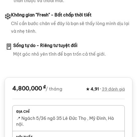
thân thuộc và thoải mái.
❄️
Không gian "Fresh" - Bất chấp thời tiết
Chỉ cần bước chân về đây là bạn sẽ thấy lòng mình dịu lại
và nhẹ tênh.
🚪
Sống tự do - Riêng tư tuyệt đối
Một góc nhỏ yên tĩnh để bạn trốn cả thế giới.
₫
4,800,000
/ tháng
★ 4,91 ·
39 đánh giá
ĐỊA CHỈ
📍 Ngách 5/36 ngõ 35 Lê Đức Thọ , Mỹ Đình, Hà
nội.