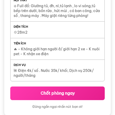
NỘI THẤT
❇️ Full đồ: Giường tủ, đh, nl,tủ lạnh , lo vi sóng,tủ
bếp trên dưới, bồn rửa , hút mùi , có ban công, cửa
sổ , thang máy . Máy giặt riêng từng phòng!
DIỆN TÍCH
💠28m2
TIỆN ÍCH
🔥 - Không giới hạn người ở/ giới hạn 2 xe - K nuôi
pet - K nhận xe điện
DỊCH VỤ
🌺 Điện 4k/ số . Nước 35k/ khối, Dịch vụ 250k/
người/tháng
Chốt phòng ngay
Đừng ngần ngại nhấn nút bạn ơi!