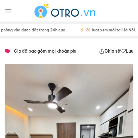
Skip
to
content
31
òng vừa được đặt trong 24h qua.
lượt xem mới tại Hà Nội.
Giá đã bao gồm mọi khoản phí
Chia sẻ
Lưu