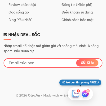
Review chân thật
Đăng tin (Miễn phí)
Góc sống ảo
Điều khoản sử dụng
Blog "Yêu Nhà"
Chính sách bảo mật
💌 NHẬN DEAL SỐC
Nhập email để nhận mã giảm giá và phòng mới nhất. Không
spam, hứa danh dự!
GỬI ĐI 🚀
Hỗ trợ bạn tìm phòng FREE ⚡
1
N
© 2026
Otro.Vn
- Made with ❤️ & ☕ by OtroTeam.