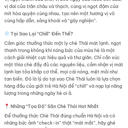
vị dai của trân châu và thạch, cùng vị ngọt đậm của
mít hòa quyện cùng nhau, tạo nên một hương vị vô
cùng hấp dẫn, sảng khoái và “gây nghiện”.
Tại Sao Lại “Chill” Đến Thế?
Cảm giác thưởng thức một ly chè Thái mát lạnh, ngọt
thanh trong không khí nóng bức của mùa hè là một
cách giải nhiệt cực hiệu quả và thư giãn. Chỉ cần xúc
một thìa chè đầy đủ các nguyên liệu, cảm nhận vị mát
lạnh lan tỏa khắp cơ thể, mọi cái nóng, mệt mỏi như
tan biến. Đó là lý do tại sao Chè Thái luôn là lựa chọn
hàng đầu của giới trẻ Hà Nội để “chill” và nạp lại năng
lượng trong những ngày hè oi ả.
Những “Tọa Độ” Săn Chè Thái Hot Nhất
Để thưởng thức Chè Thái đúng chuẩn Hà Nội và có
những bức ảnh “check-in” thật “mát mắt”, hãy ghé