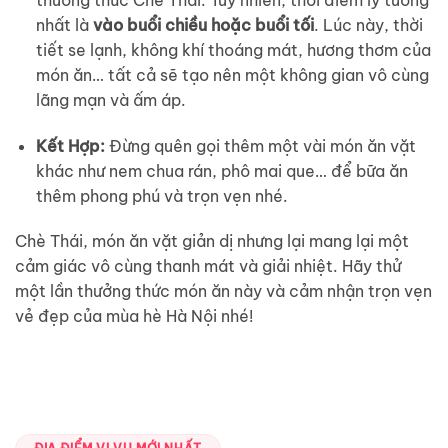
nhất là
vào buổi chiều hoặc buổi tối
. Lúc này, thời
tiết se lạnh, không khí thoáng mát, hương thơm của
món ăn… tất cả sẽ tạo nên một không gian vô cùng
lãng mạn và ấm áp.
Kết Hợp:
Đừng quên gọi thêm một vài món ăn vặt
khác như nem chua rán, phô mai que… để bữa ăn
thêm phong phú và trọn vẹn nhé.
Chè Thái, món ăn vặt giản dị nhưng lại mang lại một
cảm giác vô cùng thanh mát và giải nhiệt. Hãy thử
một lần thưởng thức món ăn này và cảm nhận trọn vẹn
vẻ đẹp của mùa hè Hà Nội nhé!