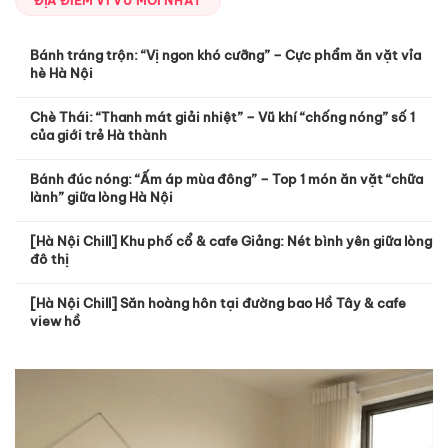
ĐỊA ĐIỂM VI VU MỚI NHẤT
Bánh tráng trộn: “Vị ngon khó cưỡng” – Cực phẩm ăn vặt vỉa
hè Hà Nội
Chè Thái: “Thanh mát giải nhiệt” – Vũ khí “chống nóng” số 1
của giới trẻ Hà thành
Bánh đúc nóng: “Ấm áp mùa đông” – Top 1 món ăn vặt “chữa
lành” giữa lòng Hà Nội
[Hà Nội Chill] Khu phố cổ & cafe Giảng: Nét bình yên giữa lòng
đô thị
[Hà Nội Chill] Săn hoàng hôn tại đường bao Hồ Tây & cafe
view hồ