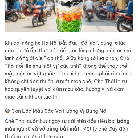
Khi cái nắng hè Hà Nội bắt đầu “đổ lửa”, cũng là lúc
các tín đồ ẩm thực ráo riết săn lùng những món ăn mát
lạnh để “giải cứu” cơ thể. Giữa hàng tá lựa chọn, Chè
Thái nổi lên như một vị “cứu tinh” không thể thay thế,
một món ăn vặt quốc dân khiến ai cũng phải xiêu lòng.
Không chỉ đơn thuần là một món chè, Chè Thái là sự
hòa quyện tuyệt vời của màu sắc, hương vị và cảm
giác sảng khoái tức thì.
Cơn Lốc Màu Sắc Và Hương Vị Bùng Nổ
Chè Thái cuốn hút ngay từ cái nhìn đầu tiên bởi
bảng
màu rực rỡ và vô cùng bắt mắt
. Một ly chè đầy đặn
thường là sự kết hợp của: