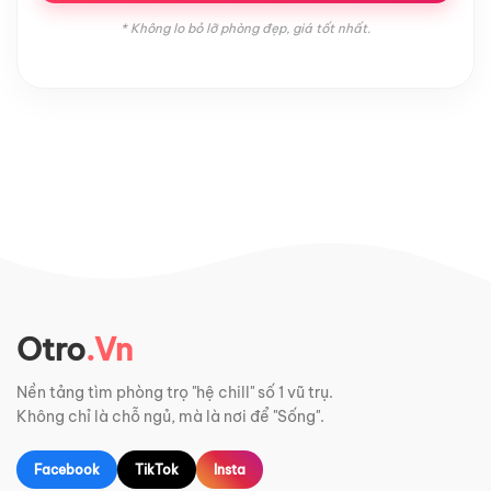
* Không lo bỏ lỡ phòng đẹp, giá tốt nhất.
Otro
.Vn
Nền tảng tìm phòng trọ "hệ chill" số 1 vũ trụ.
Không chỉ là chỗ ngủ, mà là nơi để "Sống".
Facebook
TikTok
Insta