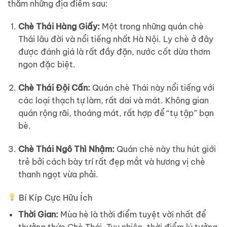
thăm những địa điểm sau:
Chè Thái Hàng Giấy:
Một trong những quán chè
Thái lâu đời và nổi tiếng nhất Hà Nội. Ly chè ở đây
được đánh giá là rất đầy đặn, nước cốt dừa thơm
ngon đặc biệt.
Chè Thái Đội Cấn:
Quán chè Thái này nổi tiếng với
các loại thạch tự làm, rất dai và mát. Không gian
quán rộng rãi, thoáng mát, rất hợp để “tụ tập” bạn
bè.
Chè Thái Ngô Thì Nhậm:
Quán chè này thu hút giới
trẻ bởi cách bày trí rất đẹp mắt và hương vị chè
thanh ngọt vừa phải.
Bí Kíp Cực Hữu Ích
Thời Gian:
Mùa hè là thời điểm tuyệt vời nhất để
thưởng thức Chè Thái. Tuy nhiên, thời điểm lý tưởng