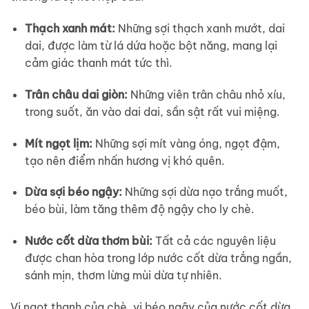
Thạch xanh mát:
Những sợi thạch xanh mướt, dai
dai, được làm từ lá dứa hoặc bột năng, mang lại
cảm giác thanh mát tức thì.
Trân châu dai giòn:
Những viên trân châu nhỏ xíu,
trong suốt, ăn vào dai dai, sần sật rất vui miệng.
Mít ngọt lịm:
Những sợi mít vàng óng, ngọt đậm,
tạo nên điểm nhấn hương vị khó quên.
Dừa sợi béo ngậy:
Những sợi dừa nạo trắng muốt,
béo bùi, làm tăng thêm độ ngậy cho ly chè.
Nước cốt dừa thơm bùi:
Tất cả các nguyên liệu
được chan hòa trong lớp nước cốt dừa trắng ngần,
sánh mịn, thơm lừng mùi dừa tự nhiên.
Vị ngọt thanh của chè, vị béo ngậy của nước cốt dừa,