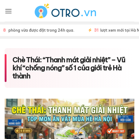
Skip
to
content
31
phòng vừa được đặt trong 24h qua.
lượt xem mới tại Hà Nội.
Chè Thái: “Thanh mát giải nhiệt” – Vũ
khí “chống nóng” số 1 của giới trẻ Hà
thành