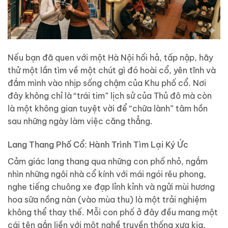
Nếu bạn đã quen với một Hà Nội hối hả, tấp nập, hãy
thử một lần tìm về một chút gì đó hoài cổ, yên tĩnh và
đắm mình vào nhịp sống chậm của Khu phố cổ. Nơi
đây không chỉ là “trái tim” lịch sử của Thủ đô mà còn
là một không gian tuyệt vời để “chữa lành” tâm hồn
sau những ngày làm việc căng thẳng.
Lang Thang Phố Cổ: Hành Trình Tìm Lại Ký Ức
Cảm giác lang thang qua những con phố nhỏ, ngắm
nhìn những ngôi nhà cổ kính với mái ngói rêu phong,
nghe tiếng chuông xe đạp lỉnh kỉnh và ngửi mùi hương
hoa sữa nồng nàn (vào mùa thu) là một trải nghiệm
không thể thay thế. Mỗi con phố ở đây đều mang một
cái tên gắn liền với một nghề truyền thống xưa kia,