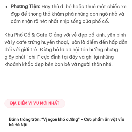
Phương Tiện:
Hãy thử đi bộ hoặc thuê một chiếc xe
đạp để thong thả khám phá những con ngõ nhỏ và
cảm nhận rõ nét nhất nhịp sống của phố cổ.
Khu Phố Cổ & Cafe Giảng với vẻ đẹp cổ kính, yên bình
và ly cafe trứng huyền thoại, luôn là điểm đến hấp dẫn
đối với giới trẻ. Đừng bỏ lỡ cơ hội tận hưởng những
giây phút “chill” cực đỉnh tại đây và ghi lại những
khoảnh khắc đẹp bên bạn bè và người thân nhé!
ĐỊA ĐIỂM VI VU MỚI NHẤT
Bánh tráng trộn: “Vị ngon khó cưỡng” – Cực phẩm ăn vặt vỉa
hè Hà Nội