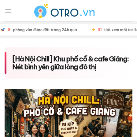
Skip
to
content
8
31
phòng vừa được đặt trong 24h qua.
lượt xem mới tại Hà Nộ
[Hà Nội Chill] Khu phố cổ & cafe Giảng:
Nét bình yên giữa lòng đô thị