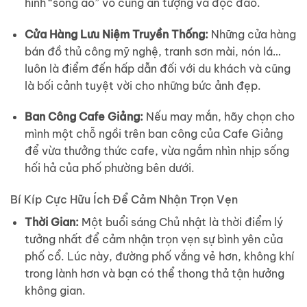
hình “sống ảo” vô cùng ấn tượng và độc đáo.
Cửa Hàng Lưu Niệm Truyền Thống:
Những cửa hàng
bán đồ thủ công mỹ nghệ, tranh sơn mài, nón lá…
luôn là điểm đến hấp dẫn đối với du khách và cũng
là bối cảnh tuyệt vời cho những bức ảnh đẹp.
Ban Công Cafe Giảng:
Nếu may mắn, hãy chọn cho
mình một chỗ ngồi trên ban công của Cafe Giảng
để vừa thưởng thức cafe, vừa ngắm nhìn nhịp sống
hối hả của phố phường bên dưới.
Bí Kíp Cực Hữu Ích Để Cảm Nhận Trọn Vẹn
Thời Gian:
Một buổi sáng Chủ nhật là thời điểm lý
tưởng nhất để cảm nhận trọn vẹn sự bình yên của
phố cổ. Lúc này, đường phố vắng vẻ hơn, không khí
trong lành hơn và bạn có thể thong thả tận hưởng
không gian.