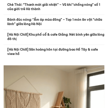
Chè Thái: “Thanh mát giải nhiệt” – Vũ khí “chống nóng” số 1
của giới trẻ Hà thành
Bánh đúc nóng: “Ấm áp mùa đông” – Top 1 món ăn vặt “chữa
lành” giữa lòng Hà Nội
[Hà Nội Chill] Khu phố cổ & cafe Giảng: Nét bình yên giữa lòng
đô thị
[Hà Nội Chill] Săn hoàng hôn tại đường bao Hồ Tây & cafe
view hồ