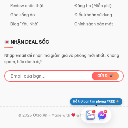
Review chân thật
Đăng tin (Miễn phí)
Góc sống ảo
Điều khoản sử dụng
Blog "Yêu Nhà"
Chính sách bảo mật
NHẬN DEAL SỐC
Nhập email để nhận mã giảm giá và phòng mới nhất. Không
spam, hứa danh dự!
GỬI ĐI
Hỗ trợ bạn tìm phòng FREE
1
N
© 2026
Otro.Vn
- Made with
&
by OtroTeam.